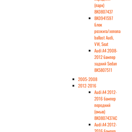
(парк)
8K0807437
8K0941597
блок
розжига/xenona
ballast Audi,
VW, Seat
Audi A4 2008-
2012 бампер
задний Sedan
8K5807511
2005-2008
2012-2016
Audi A4 2012-
2016 бампер
передний
(омыв)
8K0807437AC
Audi A4 2012-
2016 бампер