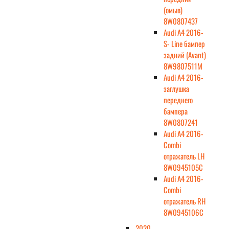
(омыв)
8W0807437
Audi A4 2016-
S- Line бампер
задний (Avant)
8W9807511M
Audi A4 2016-
заглушка
переднего
бампера
8W0807241
Audi A4 2016-
Combi
отражатель LH
8W0945105C
Audi A4 2016-
Combi
отражатель RH
8W0945106C
2020-