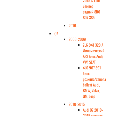
2015 S-Line
бампер
задний 8R0
807 385
2016--
Q7
2006-2009
7L6 941 329 A
Динамический
AFS Блок Audi,
VW, SEAT
4L0 907 391
блок
розжига/xenona
ballast Audi,
BMW, Volvo,
GM, Jeep
2010-2015
Audi Q7 2010-
2015 решетка