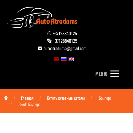
+37128840125
+37128840125
autoatradums@gmail.com
МЕНЮ
Главная
Купить кузовные детали
Бампера
Skoda бампера