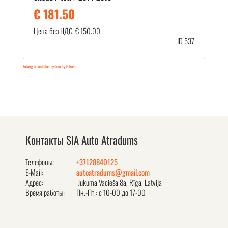
€ 181.50
Цена без НДС, € 150.00
ID 537
FaLang translation system by Faboba
Контакты SIA Auto Atradums
Телефоны:
+37128840125
E-Mail:
autoatradums@gmail.com
Адрес:
Jukuma Vacieša 8a, Rīga, Latvija
Время работы:
Пн.-Пт.: с 10-00 до 17-00