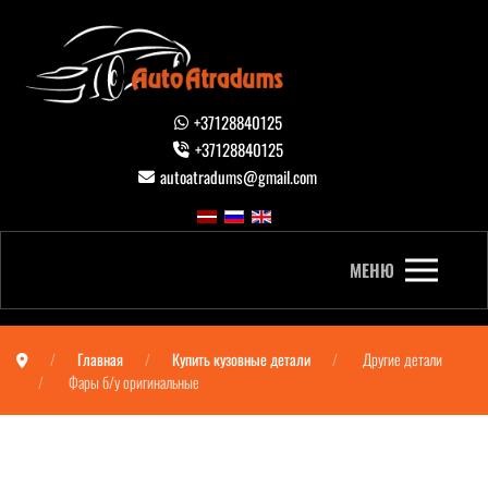
+37128840125
+37128840125
autoatradums@gmail.com
МЕНЮ
Главная
Купить кузовные детали
Другие детали
Фары б/у оригинальные