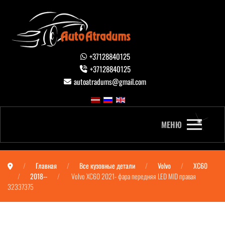
+37128840125
+37128840125
autoatradums@gmail.com
МЕНЮ
Главная
Все кузовные детали
Volvo
XC60
2018--
Volvo XC60 2021- фара передняя LED MID правая
32337375