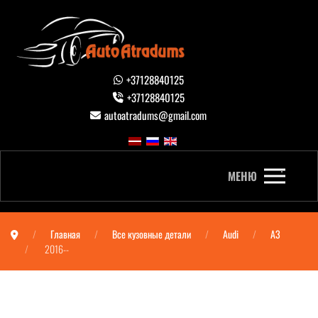
+37128840125
+37128840125
autoatradums@gmail.com
МЕНЮ
Главная
Все кузовные детали
Audi
A3
2016--