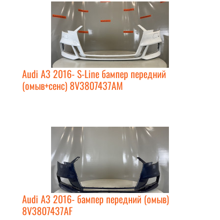
Audi A3 2016- S-Line бампер передний
(омыв+сенс) 8V3807437AM
Audi A3 2016- бампер передний (омыв)
8V3807437AF