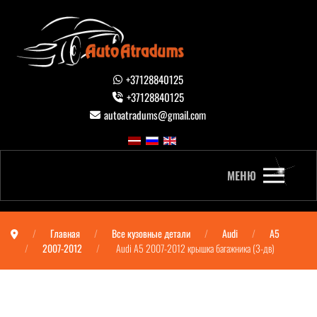
+37128840125
+37128840125
autoatradums@gmail.com
МЕНЮ
Главная
Все кузовные детали
Audi
A5
2007-2012
Audi A5 2007-2012 крышка багажника (3-дв)