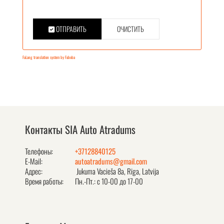
ОТПРАВИТЬ
ОЧИСТИТЬ
FaLang translation system by Faboba
Контакты SIA Auto Atradums
Телефоны:
+37128840125
E-Mail:
autoatradums@gmail.com
Адрес:
Jukuma Vacieša 8a, Rīga, Latvija
Время работы:
Пн.-Пт.: с 10-00 до 17-00