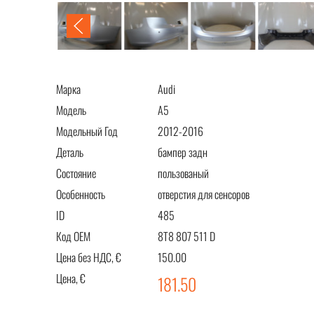
Марка
Audi
Модель
A5
Модельный Год
2012-2016
Деталь
бампер задн
Состояние
пользованый
Особенность
отверстия для сенсоров
ID
485
Код OEM
8T8 807 511 D
Цена без НДС, €
150.00
Цена, €
181.50