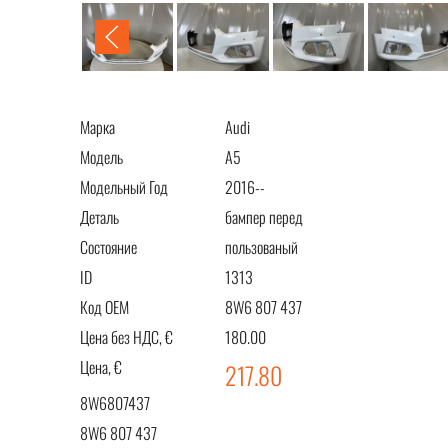
Марка
Audi
Модель
A5
Модельный Год
2016--
Деталь
бампер перед
Состояние
пользованый
ID
1313
Код OEM
8W6 807 437
Цена без НДС, €
180.00
Цена, €
217.80
8W6807437
8W6 807 437