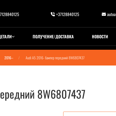
7128840125
+37128840125
auto
ДЕТАЛИ
ПОЛУЧЕНИЕ/ДОСТАВКА
НОВОСТИ
2016--
Audi A5 2016- бампер передний 8W6807437
 передний 8W6807437
W6807437