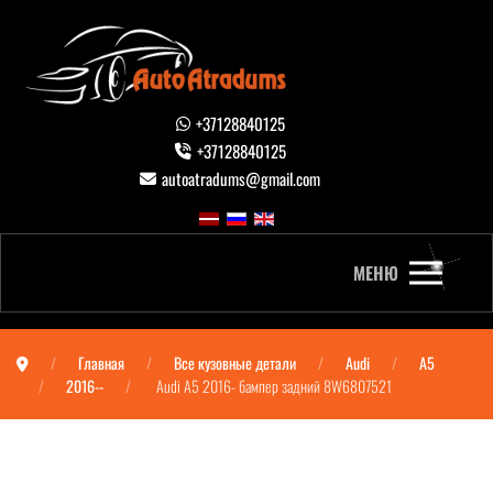
+37128840125
+37128840125
autoatradums@gmail.com
МЕНЮ
Главная
Все кузовные детали
Audi
A5
2016--
Audi A5 2016- бампер задний 8W6807521