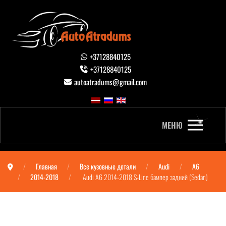
+37128840125
+37128840125
autoatradums@gmail.com
МЕНЮ
Главная
Все кузовные детали
Audi
A6
2014-2018
Audi A6 2014-2018 S-Line бампер задний (Sedan)