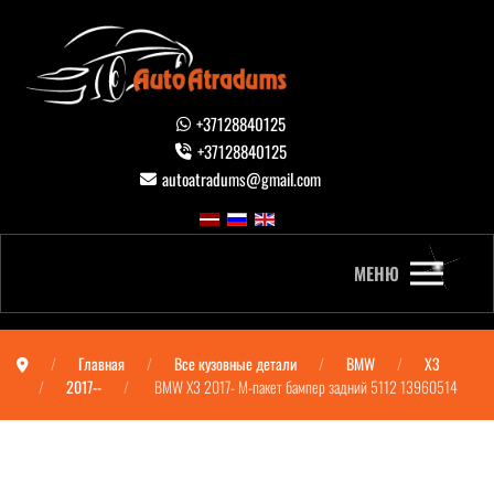
+37128840125
+37128840125
autoatradums@gmail.com
МЕНЮ
Главная
Все кузовные детали
BMW
X3
2017--
BMW X3 2017- М-пакет бампер задний 5112 13960514