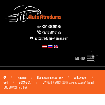
+37128840125
+37128840125
autoatradums@gmail.com
МЕНЮ
Главная
Все кузовные детали
Volkswagen
Golf
2013-2017
VW Golf 7 2013- 2017 Бампер задний (sens)
5G6807421 hechbek