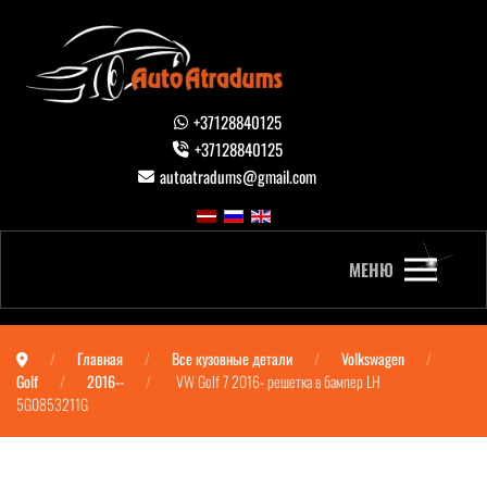
+37128840125
+37128840125
autoatradums@gmail.com
МЕНЮ
Главная
Все кузовные детали
Volkswagen
Golf
2016--
VW Golf 7 2016- решетка в бампер LH
5G0853211G