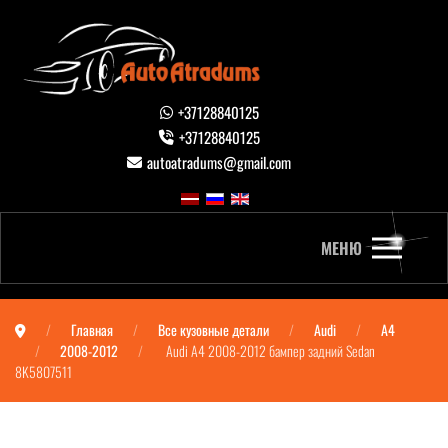
+37128840125
+37128840125
autoatradums@gmail.com
МЕНЮ
Главная
Все кузовные детали
Audi
A4
2008-2012
Audi A4 2008-2012 бампер задний Sedan
8K5807511