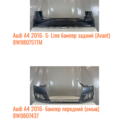
Audi A4 2016- S- Line бампер задний (Avant)
8W9807511M
Audi A4 2016- бампер передний (омыв)
8W0807437