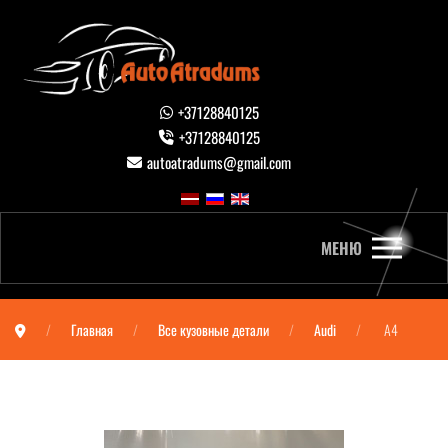
+37128840125
+37128840125
autoatradums@gmail.com
МЕНЮ
Главная
Все кузовные детали
Audi
A4