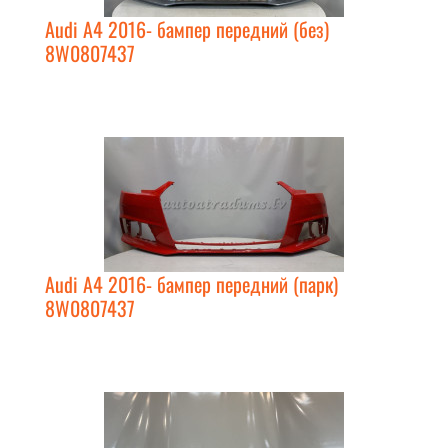
Audi A4 2016- бампер передний (без)
8W0807437
Audi A4 2016- бампер передний (парк)
8W0807437