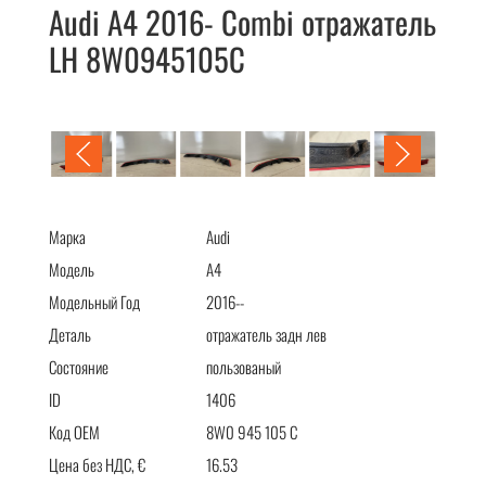
Audi A4 2016- Combi отражатель
LH 8W0945105C
Audi A4 2016- Combi отражатель LH 8W0945105C
Марка
Audi
Модель
A4
Модельный Год
2016--
Деталь
отражатель задн лев
Состояние
пользованый
ID
1406
Код OEM
8W0 945 105 C
Цена без НДС, €
16.53