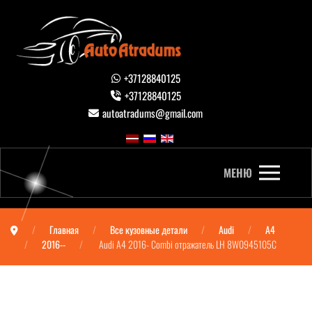
+37128840125
+37128840125
autoatradums@gmail.com
МЕНЮ
Главная
Все кузовные детали
Audi
A4
2016--
Audi A4 2016- Combi отражатель LH 8W0945105C