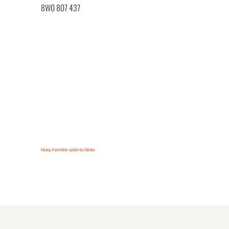
8W0 807 437
FaLang translation system by Faboba