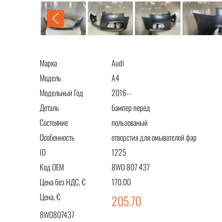
Марка
Audi
Модель
A4
Модельный Год
2016--
Деталь
бампер перед
Состояние
пользованый
Особенность
отверстия для омывателей фар
ID
1225
Код OEM
8W0 807 437
Цена без НДС, €
170.00
Цена, €
205.70
8W0807437