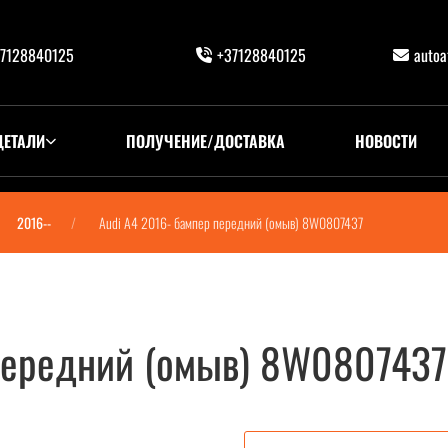
7128840125
+37128840125
auto
ДЕТАЛИ
ПОЛУЧЕНИЕ/ДОСТАВКА
НОВОСТИ
2016--
Audi A4 2016- бампер передний (омыв) 8W0807437
 передний (омыв) 8W0807437
) 8W0807437