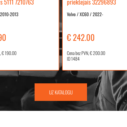
is 5111 7210763
priekšejais 32296893
 2010-2013
Volvo / XC60 / 2022-
90
€ 242.00
, € 190.00
Cena bez PVN, € 200.00
ID 1484
UZ KATALOGU