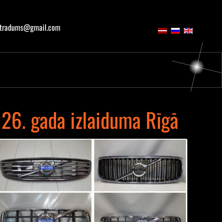
atradums@gmail.com
26. gada izlaiduma Rīgā