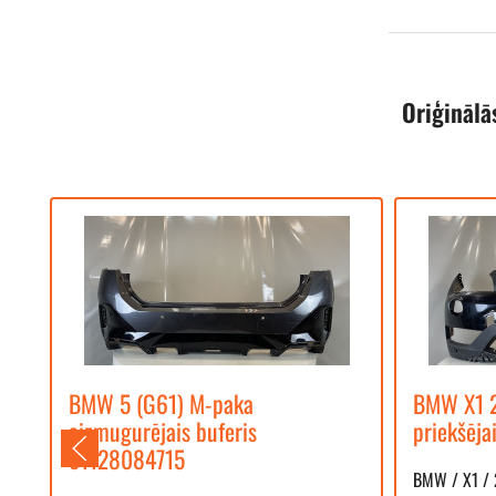
Oriģinālā
2-
BMW 5 (G61) M-paka
BMW X1 2
aizmugurējais buferis
priekšēja
51128084715
BMW / X1 /