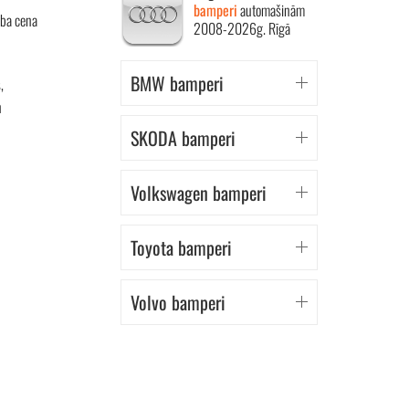
bamperi
automašinām
aba cena
2008-2026g. Rīgā
BMW bamperi
,
n
SKODA bamperi
Volkswagen bamperi
Toyota bamperi
Volvo bamperi