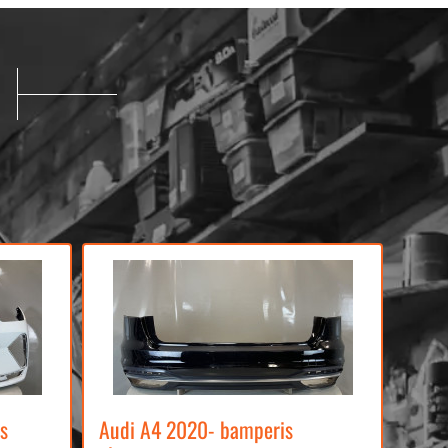
s
Audi A4 2020- bamperis
Volv