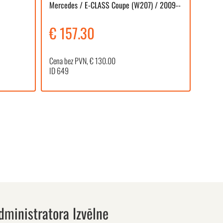
Mercedes / E-CLASS Coupe (W207) / 2009--
€ 157.30
€ 2
Cena bez PVN, € 130.00
Cena b
ID 649
ID 130
dministratora Izvēlne