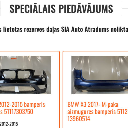
SPECIĀLAIS PIEDĀVĀJUMS
s lietotas rezerves daļas SIA Auto Atradums nolikt
012-2015 bamperis
BMW X3 2017- M-paka
is 51117303750
aizmugures bamperis 5112
13960514
 2012-2015