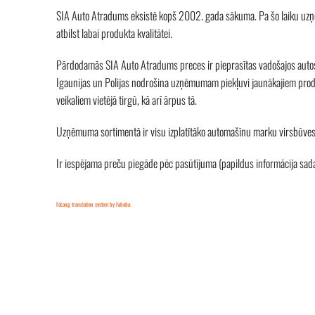
SIA Auto Atradums eksistē kopš 2002. gada sākuma. Pa šo laiku uzņēmu
atbilst labai produkta kvalitātei.
Pārdodamās SIA Auto Atradums preces ir pieprasītas vadošajos auto
Igaunijas un Polijas nodrošina uzņēmumam piekļuvi jaunākajiem produ
veikaliem vietējā tirgū, kā arī ārpus tā.
Uzņēmuma sortimentā ir visu izplatītāko automašīnu marku virsbūves a
Ir iespējama preču piegāde pēc pasūtījuma (papildus informācija sad
FaLang translation system by Faboba