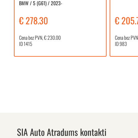
BMW / 5 (G61) / 2023-
€ 278.30
€ 205.
Cena bez PVN, € 230.00
Cena bez PVN
ID 1415
ID 983
SIA Auto Atradums kontakti