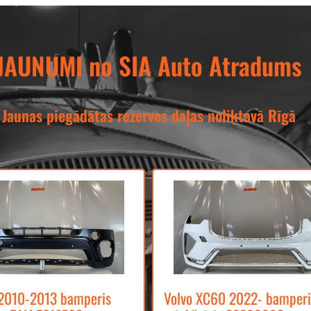
JAUNUMI no SIA Auto Atradums
Jaunas piegādātas rezerves daļas noliktavā Rīgā
2010-2013 bamperis
Volvo XC60 2022- bamperi