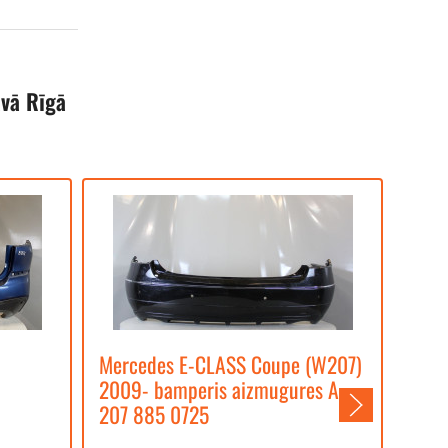
avā Rīgā
Mercedes E-CLASS Coupe (W207)
Tesl
2009- bamperis aizmugures A
prie
207 885 0725
Tesla 