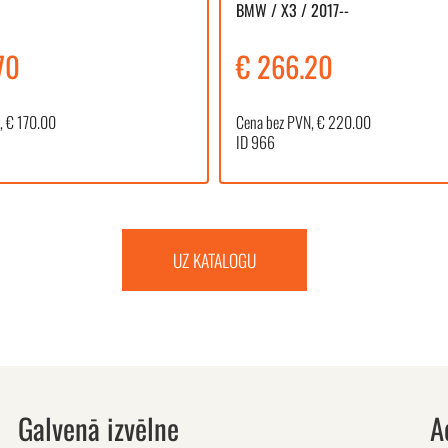
BMW / X3 / 2017--
70
€ 266.20
, € 170.00
Cena bez PVN, € 220.00
ID 966
UZ KATALOGU
Galvenā izvēlne
A