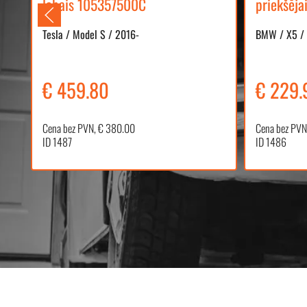
4
labais 105357500C
priekšēja
Tesla / Model S / 2016-
BMW / X5 /
€ 459.80
€ 229.
Cena bez PVN, € 380.00
Cena bez PVN
ID 1487
ID 1486