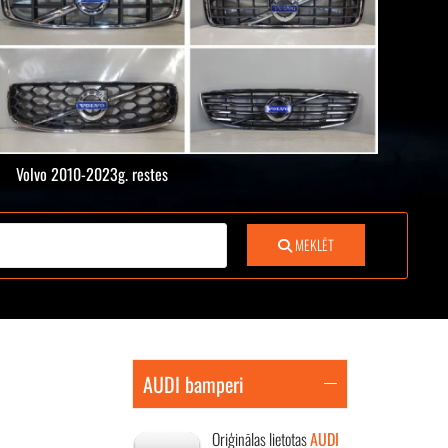
Volvo 2010-2023g. restes
MEKLĒT
AUDI bamperi
Oriģinālas lietotas
AUDI