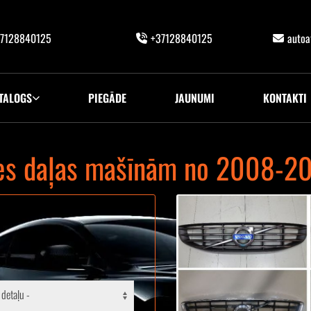
7128840125
+37128840125
auto
TALOGS
PIEGĀDE
JAUNUMI
KONTAKTI
rves daļas mašīnām no 2008-20
 detaļu -