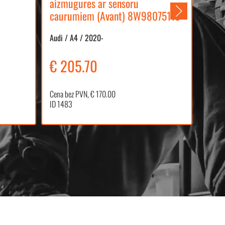
aizmugures ar sensoru
prie
caurumiem (Avant) 8W9807511S
Volvo 
Audi / A4 / 2020-
€ 205.70
€ 2
Cena bez PVN, € 170.00
Cena b
ID 1483
ID 14