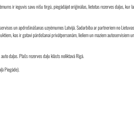
ms ir ieguvis savu nišu tirgū, piegādājot oriģinālas, lietotas rezerves daļas, kur l
servisos un apdrošināšanas uzņēmumos Latvijā. Sadarbība ar partneriem no Lietuvas
ktiem, kas ir gatavi pārdošanai privātpersonām, lieliem un maziem autoservisiem u
uto daļas. Plašs rezerves daļu klāsts noliktavā Rīgā.
aļā Piegāde).