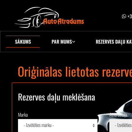
+3
SĀKUMS
PAR MUMS
REZERVES DAĻU KA
Oriģinālas lietotas reze
Rezerves daļu meklēšana
Marka
Auto detaļa
- Izvētēties marku -
- Izvēlēties