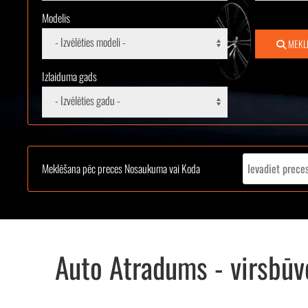
Modelis
- Izvēlēties modeli -
MEKL
Izlaiduma gads
- Izvēlēties gadu -
Meklēšana pēc preces Nosaukuma vai Koda
Auto Atradums - virsbūv