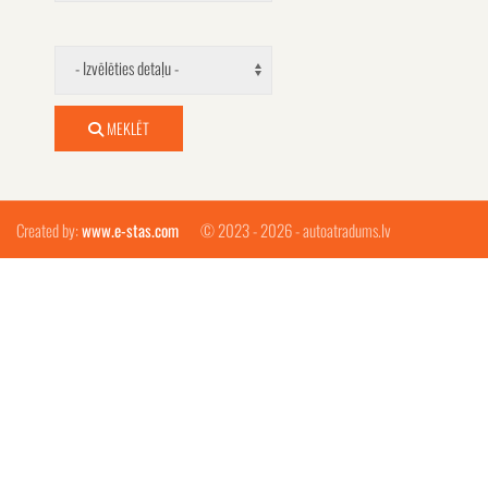
- Izvēlēties detaļu -
MEKLĒT
Created by:
www.e-stas.com
© 2023 - 2026 - autoatradums.lv