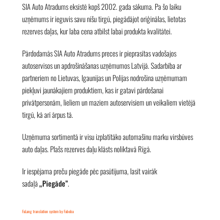
SIA Auto Atradums eksistē kopš 2002. gada sākuma. Pa šo laiku
uzņēmums ir ieguvis savu nišu tirgū, piegādājot oriģinālas, lietotas
rezerves daļas, kur laba cena atbilst labai produkta kvalitātei.
Pārdodamās SIA Auto Atradums preces ir pieprasītas vadošajos
autoservisos un apdrošināšanas uzņēmumos Latvijā. Sadarbība ar
partneriem no Lietuvas, Igaunijas un Polijas nodrošina uzņēmumam
piekļuvi jaunākajiem produktiem, kas ir gatavi pārdošanai
privātpersonām, lieliem un maziem autoservisiem un veikaliem vietējā
tirgū, kā arī ārpus tā.
Uzņēmuma sortimentā ir visu izplatītāko automašīnu marku virsbūves
auto daļas. Plašs rezerves daļu klāsts noliktavā Rīgā.
Ir iespējama preču piegāde pēc pasūtījuma, lasīt vairāk
sadaļā
„Piegāde”
.
FaLang translation system by Faboba