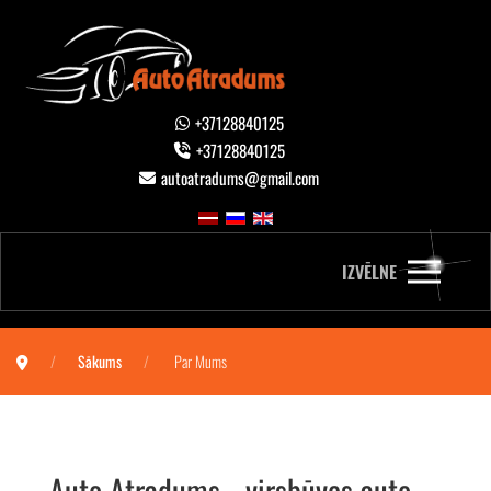
+37128840125
+37128840125
autoatradums@gmail.com
IZVĒLNE
Sākums
Par Mums
Auto Atradums - virsbūves auto