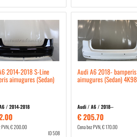
A6 2014-2018 S-Line
Audi A6 2018- bamperis
ris aimugures (Sedan)
aimugures (Sedan) 4K9
 A6 / 2014-2018
Audi / A6 / 2018--
2.00
€ 205.70
z PVN, € 200.00
Cena bez PVN, € 170.00
ID 508