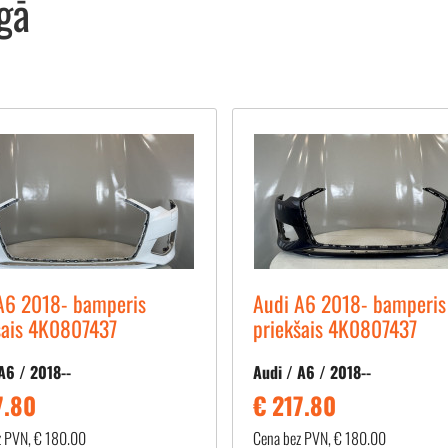
gā
A6 2018- bamperis
Audi A6 2018- bamperis
šais 4K0807437
priekšais 4K0807437
A6 / 2018--
Audi / A6 / 2018--
7.80
€ 217.80
z PVN, € 180.00
Cena bez PVN, € 180.00