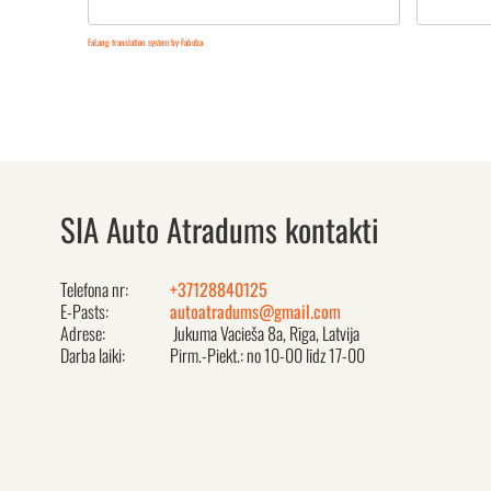
FaLang translation system by Faboba
SIA Auto Atradums kontakti
Telefona nr:
+37128840125
E-Pasts:
autoatradums@gmail.com
Adrese:
Jukuma Vacieša 8a, Rīga, Latvija
Darba laiki:
Pirm.-Piekt.: no 10-00 līdz 17-00