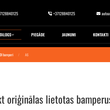
7128840125
+37128840125
auto
TALOGS
PIEGĀDE
JAUNUMI
KONTAKTI
DI bamperi
A6
kt oriģinālas lietotas bampe