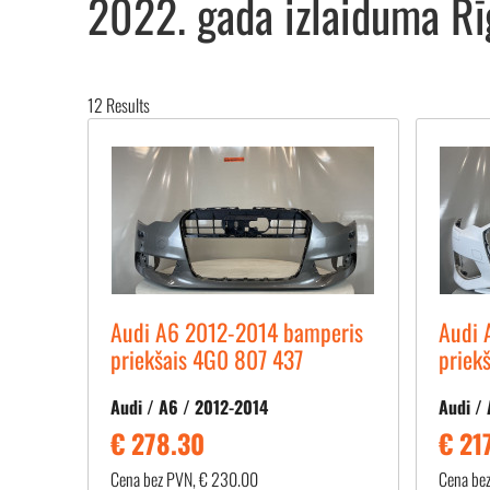
2022. gada izlaiduma Rī
12
Results
Audi A6 2012-2014 bamperis
Audi 
priekšais 4G0 807 437
priek
Audi / A6 / 2012-2014
Audi / 
€ 278.30
€ 21
Cena bez PVN, € 230.00
Cena be