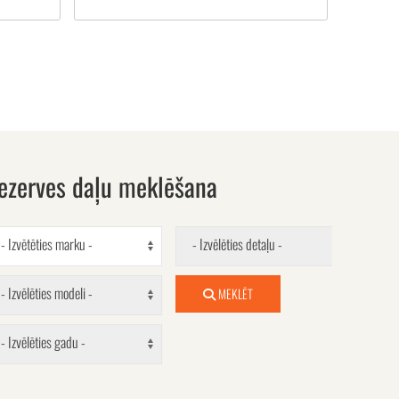
ezerves daļu meklēšana
- Izvētēties marku -
- Izvēlēties detaļu -
- Izvēlēties modeli -
MEKLĒT
- Izvēlēties gadu -