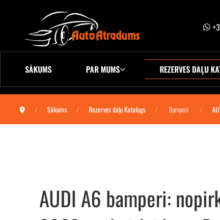
+3
SĀKUMS
PAR MUMS
REZERVES DAĻU KA
Sākums
Rezerves daļu Katalogs
Bamperi
AU
AUDI A6 bamperi: nopir