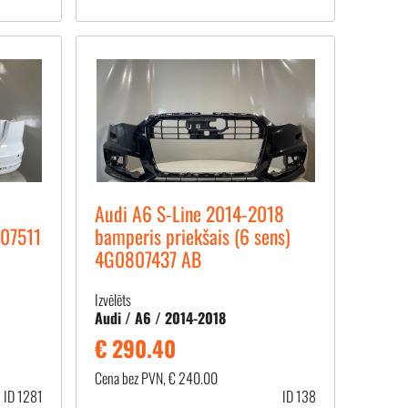
Audi A6 S-Line 2014-2018
807511
bamperis priekšais (6 sens)
4G0807437 AB
Izvēlēts
Audi / A6 / 2014-2018
€ 290.40
Cena bez PVN, € 240.00
ID 1281
ID 138