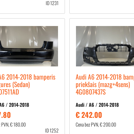
ID 1231
A6 2014-2018 bamperis
Audi A6 2014-2018 bam
ures (Sedan)
priekšais (mazg+4sens)
07511AD
4G0807437S
 A6 / 2014-2018
Audi / A6 / 2014-2018
7.80
€ 242.00
z PVN, € 180.00
Cena bez PVN, € 200.00
ID 1252