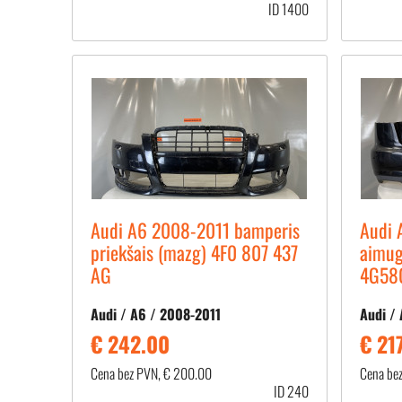
ID 1400
Audi A6 2008-2011 bamperis
Audi 
priekšais (mazg) 4F0 807 437
aimug
AG
4G58
Audi / A6 / 2008-2011
Audi /
€ 242.00
€ 21
Cena bez PVN, € 200.00
Cena be
ID 240