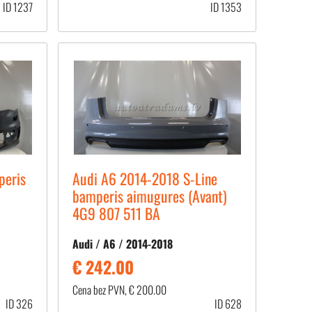
ID 1237
ID 1353
peris
Audi A6 2014-2018 S-Line
bamperis aimugures (Avant)
4G9 807 511 BA
Audi / A6 / 2014-2018
€ 242.00
Cena bez PVN, € 200.00
ID 326
ID 628