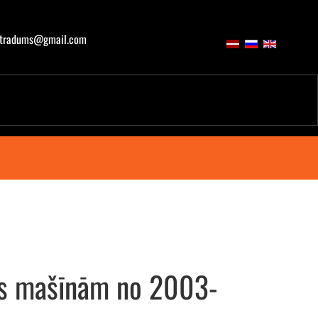
atradums@gmail.com
rus mašīnām no 2003-