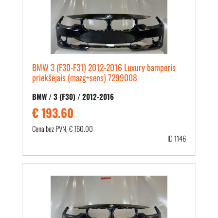
BMW 3 (F30-F31) 2012-2016 Luxury bamperis
priekšējais (mazg+sens) 7299008
BMW / 3 (F30) / 2012-2016
€ 193.60
Cena bez PVN, € 160.00
ID 1146