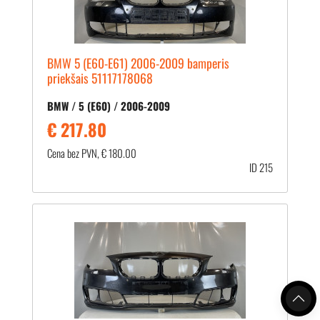
BMW 5 (E60-E61) 2006-2009 bamperis
priekšais 51117178068
BMW / 5 (E60) / 2006-2009
€ 217.80
Cena bez PVN, € 180.00
ID 215