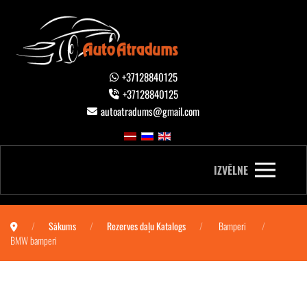
+37128840125
+37128840125
autoatradums@gmail.com
IZVĒLNE
Sākums
Rezerves daļu Katalogs
Bamperi
BMW bamperi