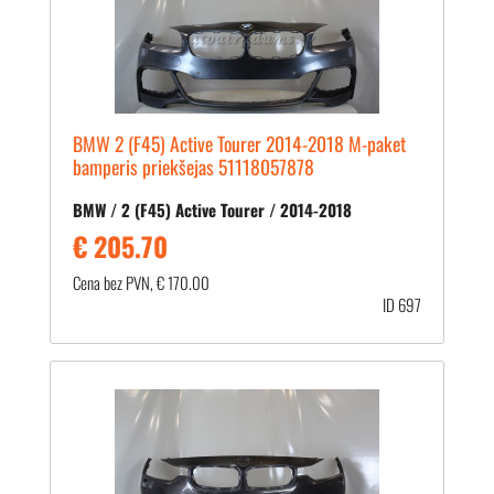
BMW 2 (F45) Active Tourer 2014-2018 M-paket
bamperis priekšejas 51118057878
BMW / 2 (F45) Active Tourer / 2014-2018
€ 205.70
Cena bez PVN, € 170.00
ID 697