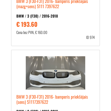
BMW 3 (F30-F31) 2016- bamperis priekšējais
(mazg+sens) 5111 7397622
BMW / 3 (F30) / 2016-2018
€ 193.60
Cena bez PVN, € 160.00
ID 974
BMW 3 (F30-F31) 2016- bamperis priekšējais
(sens) 51117397622