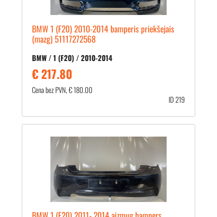
BMW 1 (F20) 2010-2014 bamperis priekšejais
(mazg) 51117272568
BMW / 1 (F20) / 2010-2014
€ 217.80
Cena bez PVN, € 180.00
ID 219
BMW 1 (F20) 2011- 2014 aizmug bampers