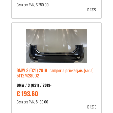
Cena bez PVN, € 250.00
ID 1327
BMW 3 (G21) 2019- bamperis priekšējais (sens)
51127428002
BMW / 3 (G21) / 2019-
€ 193.60
Cena bez PVN, € 160.00
ID 1273