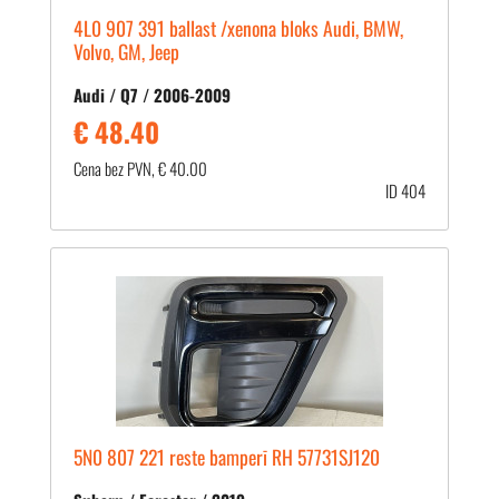
4L0 907 391 ballast /xenona bloks Audi, BMW,
Volvo, GM, Jeep
Audi / Q7 / 2006-2009
€ 48.40
Cena bez PVN, € 40.00
ID 404
5N0 807 221 reste bamperī RH 57731SJ120