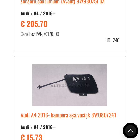
sensoru caurumiem (Avant) 8W9807511M
Audi / A4 / 2016--
€ 205.70
Cena bez PVN, € 170.00
ID 1246
Audi A4 2016- bampera aķa vaciņš 8W0807241
Audi / A4 / 2016--
€ 15.73