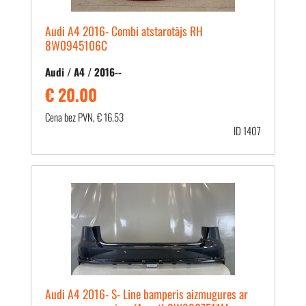
Audi A4 2016- Combi atstarotājs RH
8W0945106C
Audi / A4 / 2016--
€ 20.00
Cena bez PVN, € 16.53
ID 1407
Audi A4 2016- S- Line bamperis aizmugures ar