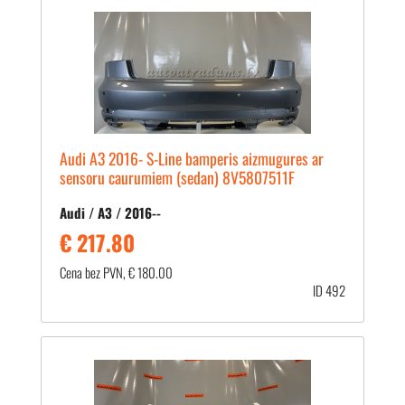
Audi A3 2016- S-Line bamperis aizmugures ar
sensoru caurumiem (sedan) 8V5807511F
Audi / A3 / 2016--
€ 217.80
Cena bez PVN, € 180.00
ID 492