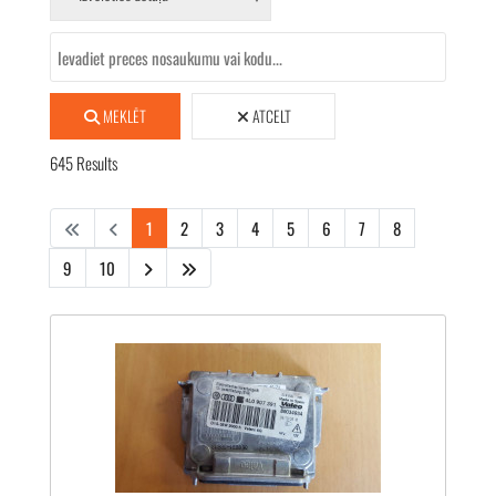
MEKLĒT
ATCELT
645
Results
1
2
3
4
5
6
7
8
9
10