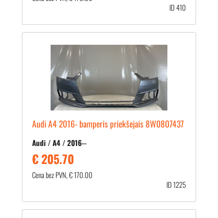
ID 410
Audi A4 2016- bamperis priekšejais 8W0807437
Audi / A4 / 2016--
€ 205.70
Cena bez PVN, € 170.00
ID 1225