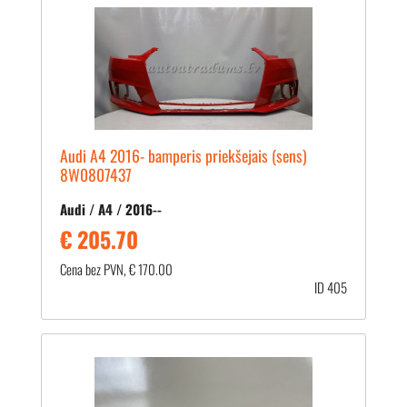
Audi A4 2016- bamperis priekšejais (sens)
8W0807437
Audi / A4 / 2016--
€ 205.70
Cena bez PVN, € 170.00
ID 405