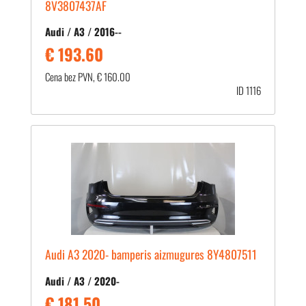
8V3807437AF
Audi / A3 / 2016--
€ 193.60
Cena bez PVN, € 160.00
ID 1116
Audi A3 2020- bamperis aizmugures 8Y4807511
Audi / A3 / 2020-
€ 181.50