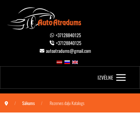
+37128840125
+37128840125
autoatradums@gmail.com
IZVĒLNE
Sākums
Rezerves daļu Katalogs