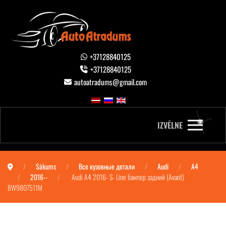
+37128840125
+37128840125
autoatradums@gmail.com
IZVĒLNE
Sākums
Все кузовные детали
Audi
A4
2016--
Audi A4 2016- S- Line бампер задний (Avant)
8W9807511M