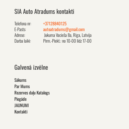
SIA Auto Atradums kontakti
Telefona nr:
+37128840125
E-Pasts:
autoatradums@gmail.com
Adrese:
Jukuma Vacieša 8a, Rīga, Latvija
Darba laiki:
Pirm.-Piekt.: no 10-00 līdz 17-00
Galvenā izvēlne
Sākums
Par Mums
Rezerves daļu Katalogs
Piegāde
JAUNUMI
Kontakti