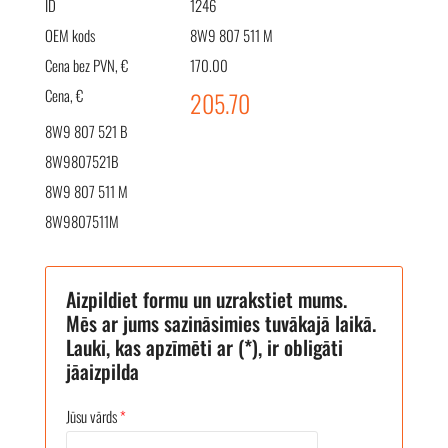
ID
1246
OEM kods
8W9 807 511 M
Cena bez PVN, €
170.00
Cena, €
205.70
8W9 807 521 B
8W9807521B
8W9 807 511 M
8W9807511M
Aizpildiet formu un uzrakstiet mums.
Mēs ar jums sazināsimies tuvākajā laikā.
Lauki, kas apzīmēti ar (*), ir obligāti
jāaizpilda
Jūsu vārds
*