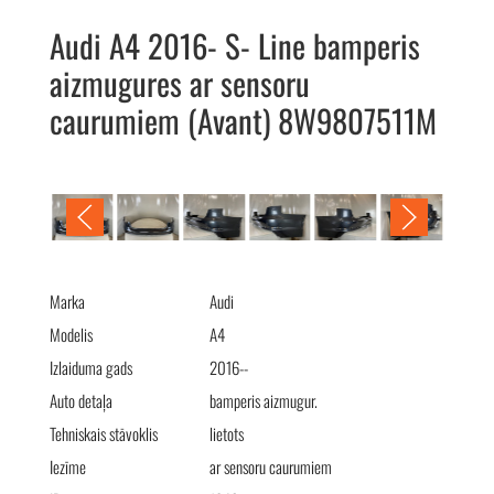
Audi A4 2016- S- Line bamperis
aizmugures ar sensoru
caurumiem (Avant) 8W9807511M
Audi A4 2016- S- Line бампер задний (Avant) 8W9807511M
Marka
Audi
Modelis
A4
Izlaiduma gads
2016--
Auto detaļa
bamperis aizmugur.
Tehniskais stāvoklis
lietots
Iezīme
ar sensoru caurumiem