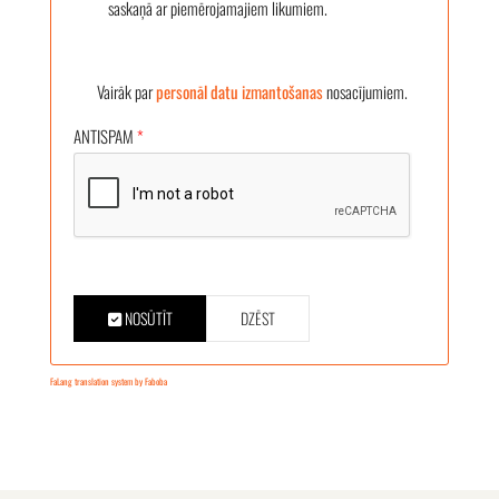
saskaņā ar piemērojamajiem likumiem.
Vairāk par
personāl datu izmantošanas
nosacījumiem.
ANTISPAM
*
NOSŪTĪT
DZĒST
FaLang translation system by Faboba