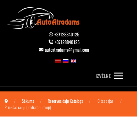
+37128840125
+37128840125
autoatradums@gmail.com
IZVĒLNE
Sākums
Rezerves daļu Katalogs
Citas daļas
Priekšas ramji ( radiatoru ramji)