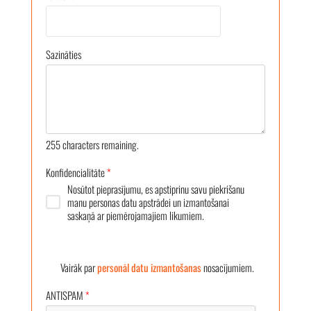
Sazināties
255
characters remaining.
Konfidencialitāte
*
Nosūtot pieprasījumu, es apstiprinu savu piekrišanu
manu personas datu apstrādei un izmantošanai
saskaņā ar piemērojamajiem likumiem.
Vairāk par
personāl datu izmantošanas
nosacījumiem.
ANTISPAM
*