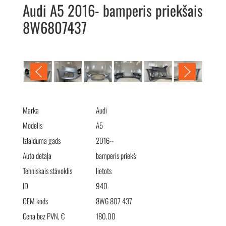
Audi A5 2016- bamperis priekšais
8W6807437
Audi A5 2016- бампер передний 8W6807437
Marka
Audi
Modelis
A5
Izlaiduma gads
2016--
Auto detaļa
bamperis priekš
Tehniskais stāvoklis
lietots
ID
940
OEM kods
8W6 807 437
Cena bez PVN, €
180.00