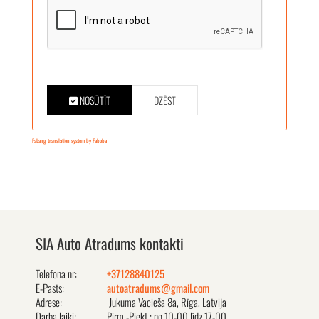
NOSŪTĪT
DZĒST
FaLang translation system by Faboba
SIA Auto Atradums kontakti
Telefona nr:
+37128840125
E-Pasts:
autoatradums@gmail.com
Adrese:
Jukuma Vacieša 8a, Rīga, Latvija
Darba laiki:
Pirm.-Piekt.: no 10-00 līdz 17-00