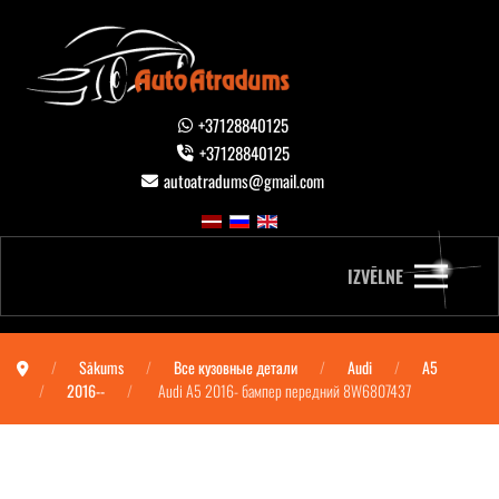
+37128840125
+37128840125
autoatradums@gmail.com
IZVĒLNE
Sākums
Все кузовные детали
Audi
A5
2016--
Audi A5 2016- бампер передний 8W6807437