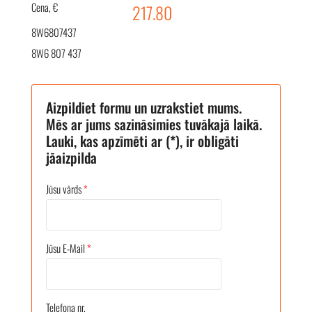
Cena, €
217.80
8W6807437
8W6 807 437
Aizpildiet formu un uzrakstiet mums.
Mēs ar jums sazināsimies tuvākajā laikā.
Lauki, kas apzīmēti ar (*), ir obligāti
jāaizpilda
Jūsu vārds
*
Jūsu E-Mail
*
Telefona nr.