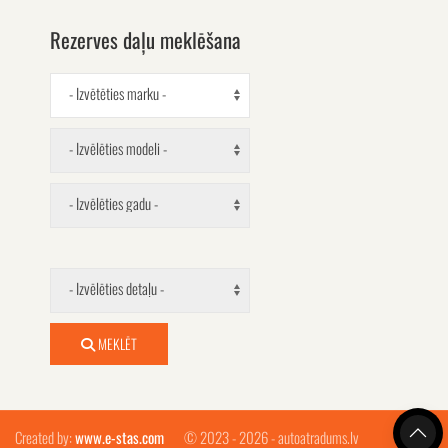
Rezerves daļu meklēšana
- Izvētēties marku -
- Izvēlēties modeli -
- Izvēlēties gadu -
- Izvēlēties detaļu -
MEKLĒT
Created by:
www.e-stas.com
© 2023 - 2026 - autoatradums.lv