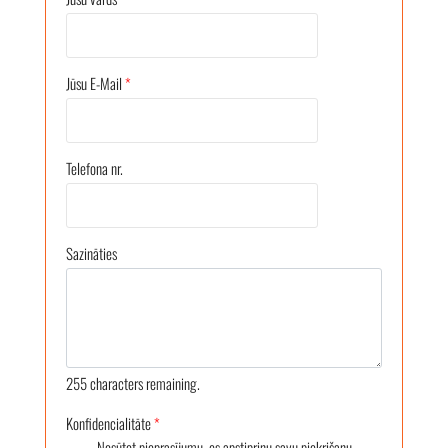
Jūsu E-Mail
*
Telefona nr.
Sazināties
255
characters remaining.
Konfidencialitāte
*
Nosūtot pieprasījumu, es apstiprinu savu piekrišanu