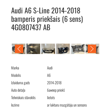
Audi A6 S-Line 2014-2018
bamperis priekšais (6 sens)
4G0807437 AB
Audi A6 S-Line 2014-2018 передний бампер (6 сенс)
4G0807437 AB
Marka
Audi
Modelis
A6
Izlaiduma gads
2014-2018
Auto detaļa
бампер priekš
Tehniskais stāvoklis
lietots
Iezīme
ar lukturu mazgātāju un sensoru