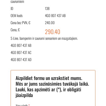
caurumiem
ID
138
OEM kods
4G0 807 437 AB
Cena bez PVN, €
240.00
Cena, €
290.40
S-Line. bamperim ir caurumi sensoriem un mazgatajiem.
4G0 807 437 AB
4G0 807 437 AC
4G0 807 437 AD
Aizpildiet formu un uzrakstiet mums.
Mēs ar jums sazināsimies tuvākajā laikā.
Lauki, kas apzīmēti ar (*), ir obligāti
jāaizpilda
Jūsu vārds
*