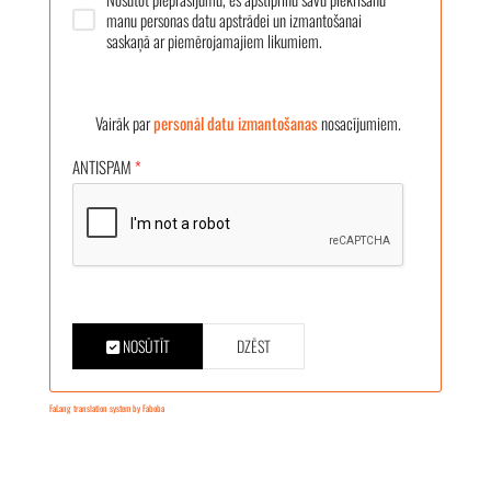
manu personas datu apstrādei un izmantošanai
saskaņā ar piemērojamajiem likumiem.
Vairāk par
personāl datu izmantošanas
nosacījumiem.
ANTISPAM
*
NOSŪTĪT
DZĒST
FaLang translation system by Faboba