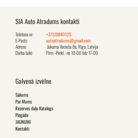
SIA Auto Atradums kontakti
Telefona nr:
+37128840125
E-Pasts:
autoatradums@gmail.com
Adrese:
Jukuma Vacieša 8a, Rīga, Latvija
Darba laiki:
Pirm.-Piekt.: no 10-00 līdz 17-00
Galvenā izvēlne
Sākums
Par Mums
Rezerves daļu Katalogs
Piegāde
JAUNUMI
Kontakti