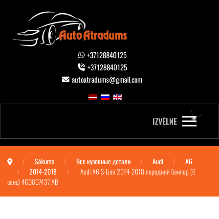
+37128840125
+37128840125
autoatradums@gmail.com
IZVĒLNE
Sākums
Все кузовные детали
Audi
A6
2014-2018
Audi A6 S-Line 2014-2018 передний бампер (6
сенс) 4G0807437 AB